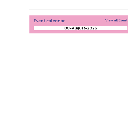
Event calendar
View all Event
08-August-2026