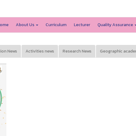
SSRU home
ome
About Us
Curriculum
Lecturer
Quality Assurance
ion News
Activities news
Research News
Geographic acade