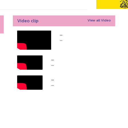
Video clip
View all Video
...
...
...
...
...
...