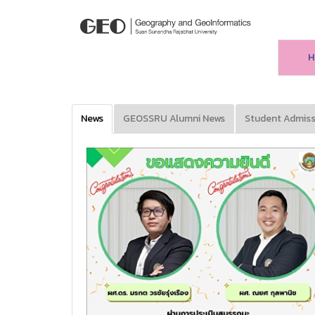
H
News
GEOSSRU Alumni News
Student Admiss